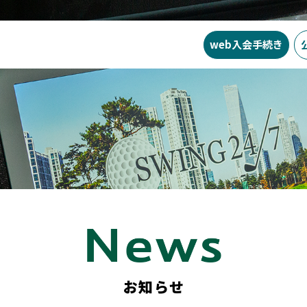
web入会
手続き
SWING24/7の特徴
料金
入会ま
お知らせ