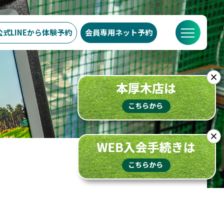
公式LINEから
体験予約
会員専用
ネット予約
での流れ
スケジュール
ブログ
FAQ
店舗概要
×
×