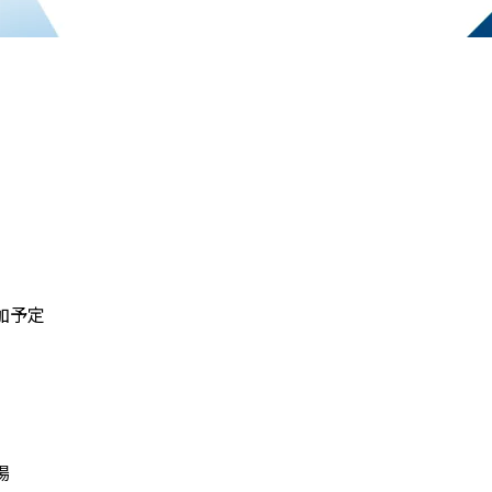
加予定
場