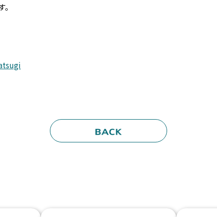
す。
atsugi