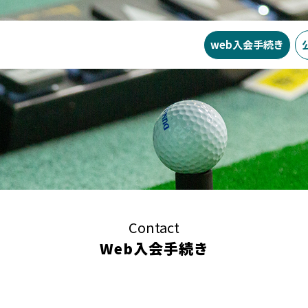
web入会
手続き
SWING24/7の特徴
料金
入会ま
Contact
Web入会手続き