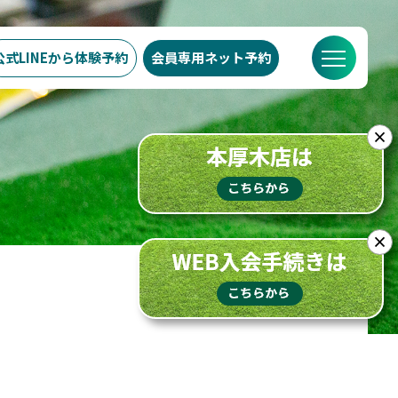
公式LINEから
体験予約
会員専用
ネット予約
での流れ
スケジュール
ブログ
FAQ
店舗概要
×
×