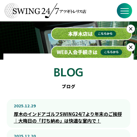
×
SWING24/7の特徴
料金
×
入会までの流れ
スケジュール
ブログ
ブログ
2025.12.29
FAQ
厚木のインドアゴルフSWING24/7より年末のご挨拶
｜大晦日の「打ち納め」は快適な室内で！
店舗概要
2025.12.20