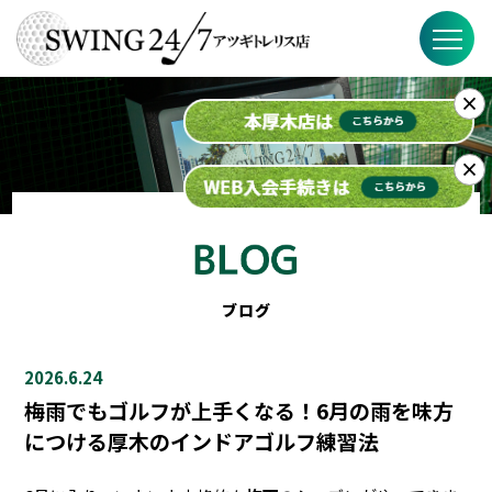
×
SWING24/7の特徴
料金
×
入会までの流れ
スケジュール
ブログ
ブログ
2026.6.24
FAQ
梅雨でもゴルフが上手くなる！6月の雨を味方
につける厚木のインドアゴルフ練習法
店舗概要