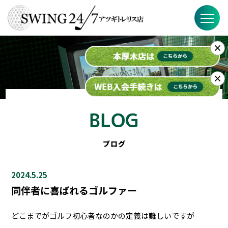
×
SWING24/7の特徴
料金
×
入会までの流れ
スケジュール
ブログ
ブログ
2024.5.25
FAQ
同伴者に喜ばれるゴルファー
店舗概要
どこまでがゴルフ初心者なのかの定義は難しいですが