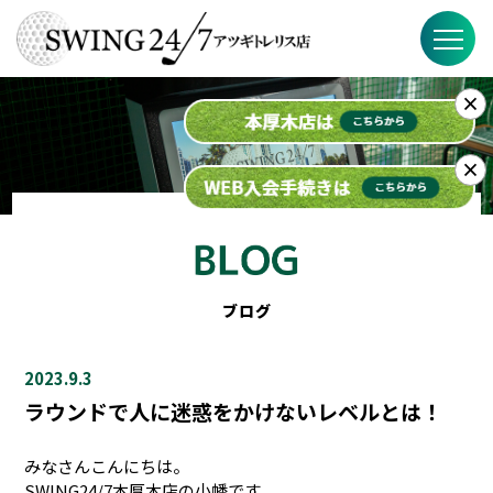
×
SWING24/7の特徴
料金
×
入会までの流れ
スケジュール
ブログ
ブログ
2023.9.3
FAQ
ラウンドで人に迷惑をかけないレベルとは！
店舗概要
みなさんこんにちは。
SWING24/7本厚木店の小幡です。