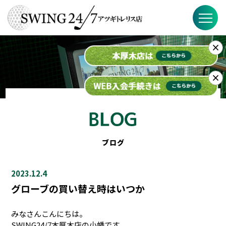
×
SWING24/7の特徴
料金
×
入会までの流れ
スケジュール
ブログ
ブログ
2023.12.4
FAQ
グローブの買い替え時はいつか
店舗概要
みなさんこんにちは。
SWING24/7本厚木店の小幡です。