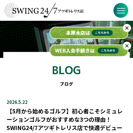
×
SWING24/7の特徴
料金
×
入会までの流れ
スケジュール
ブログ
ブログ
2026.5.22
FAQ
【5月から始めるゴルフ】初心者こそシミュレ
ーションゴルフがおすすめな3つの理由！
店舗概要
SWING24/7アツギトレリス店で快適デビュー