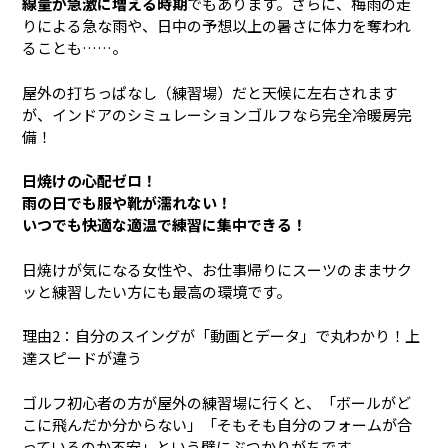
線量が急激に増える時期
でもあります。さらに、梅雨の走
りによる急な雨や、日中の予想以上の暑さに体力を奪われ
ることも……。
屋外の打ちっぱなし（練習場）だと天候に左右されます
が、インドアのシミュレーションゴルフなら完全冷暖房完
備！
日焼けの心配ゼロ！
雨の日でも服や靴が濡れない！
いつでも快適な適温で練習に集中できる！
日焼けが気になる女性や、お仕事帰りにスーツのままサク
ッと練習したい方にも最高の環境です。
理由2：自分のスイングが「動画とデータ」で丸わかり！上
達スピードが違う
ゴルフ初心者の方が屋外の練習場に行くと、「ボールがど
こに飛んだか分からない」「そもそも自分のフォームが合
っているのか不安」という壁にぶつかりがちです。