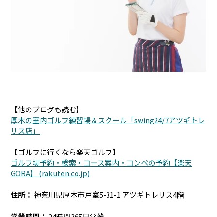
【他のブログも読む】
厚木の室内ゴルフ練習場＆スクール「swing24/7アツギトレ
リス店」
【ゴルフに行くなら楽天ゴルフ】
ゴルフ場予約・検索・コース案内・コンペの予約【楽天
GORA】 (rakuten.co.jp)
住所：
神奈川県厚木市戸室5-31-1 アツギトレリス4階
営業時間：
24時間365日営業